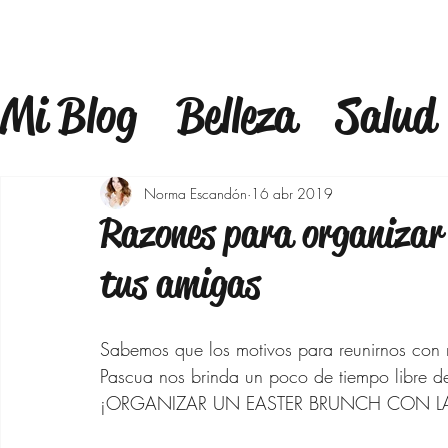
Mi Blog
Belleza
Salud
Estilo
Mindfulness
F
Norma Escandón
16 abr 2019
Razones para organiza
Estilo de Vida
Bienest
tus amigas
Maquillaje
Outfits 40
Sabemos que los motivos para reunirnos con
Pascua nos brinda un poco de tiempo libre de 
¡ORGANIZAR UN EASTER BRUNCH CON L
Bajar de peso
Moda p