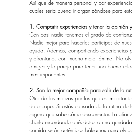
Así que de manera personal y por experiencia
cuales sería bueno ir organizándose para est
Asesora de Moda
Rela
1. Compartir experiencias y tener la opinión
Con casi nadie tenemos el grado de confianz
Outfits SHEIN 40 años
Nadie mejor para hacerles partícipes de nues
ayuda. Además, compartiendo experiencias pod
y afrontarlos con mucho mejor ánimo. No olvi
Cabello Mujeres de 40 
amigos y la pareja para tener una buena rela
más importantes.
Vestidos de Verano Para
2. Son la mejor compañía para salir de la rut
Otro de los motivos por los que es importante
de escape. Si estás cansada de la rutina de l
Bolsos de Diseñador
seguro que sabe cómo desconectar. La alianza
charla recordando anécdotas o una quedada 
comida serán auténticos bálsamos para olvidar