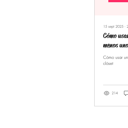
15 sept 2025
∙
Cómo usar 
menos uno 
Cómo usar un 
clóset
214