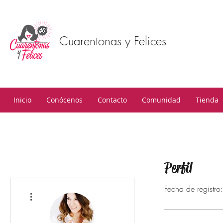
Cuarentonas y Felices
Inicio
Conócenos
Contacto
Comunidad
Tienda
Perfil
Fecha de registr
Más acciones