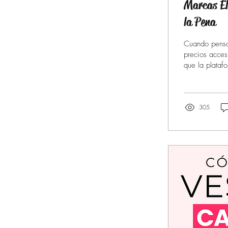
Marcas El
la Pena
Cuando pensa
precios acces
que la plataf
mayor calida
elevar cualqu
305