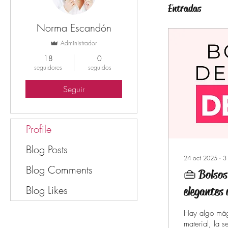
Entradas
Norma Escandón
Administrador
18
0
seguidores
seguidos
Seguir
Profile
Blog Posts
24 oct 2025
∙
3
Blog Comments
👜 Bolsos
Blog Likes
elegantes 
Hay algo mági
material, la 