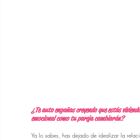
Asesora de Moda
Rela
Outfits SHEIN 40 años
Cabello Mujeres de 40 
Vestidos de Verano Para
¿Te auto engañas creyendo que estás viviendo
Bolsos de Diseñador
emocional como tu pareja cambiarán?
Ya lo sabes, has dejado de idealizar la relaci