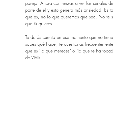
Zapatos para Mujeres d
pareja. Ahora comienzas a ver las señales d
parte de él y esto genera más ansiedad. Es t
que es, no lo que queremos que sea. No te sie
Gafas de Sol para Muje
que tú quieres.
Te darás cuenta en ese momento que no tienes
Ofertas Banana Republ
sabes qué hacer, te cuestionas frecuentemente
que es "lo que mereces" o "lo que te ha toc
de VIVIR.