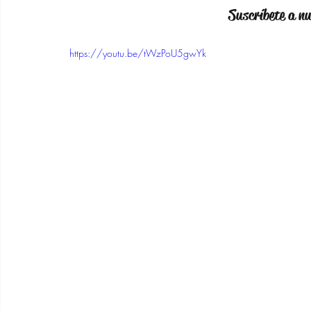
Suscríbete a n
https://youtu.be/tWzPoU5gwYk