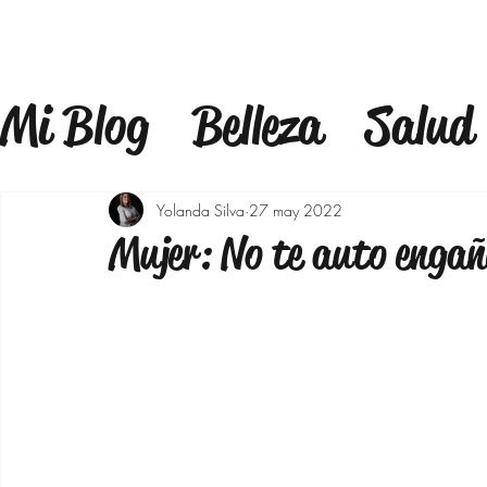
Mi Blog
Belleza
Salud
Estilo
Mindfulness
F
Yolanda Silva
27 may 2022
Mujer: No te auto engañ
Estilo de Vida
Bienest
Maquillaje
Outfits 40
Bajar de peso
Moda p