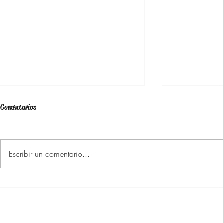
Comentarios
Escribir un comentario...
👜 Bolsos de lujo… sin gastar una
Zapatos de Mod
fortuna ✨Alternativas elegantes y de
Años y Más Oto
gran calidad que parecen de diseñador
2026