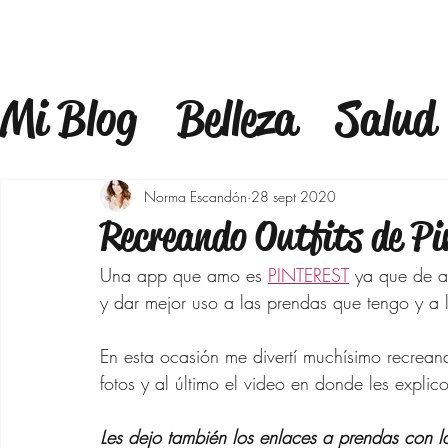
Mi Blog
Belleza
Salud
Estilo
Mindfulness
F
Norma Escandón
28 sept 2020
Recreando Outfits de Pi
Estilo de Vida
Bienest
Una app que amo es 
PINTEREST
 ya que de ah
y dar mejor uso a las prendas que tengo y a
Maquillaje
Outfits 40
En esta ocasión me divertí muchísimo recreand
fotos y al último el video en donde les explic
Bajar de peso
Moda p
Les dejo también los enlaces a prendas con l