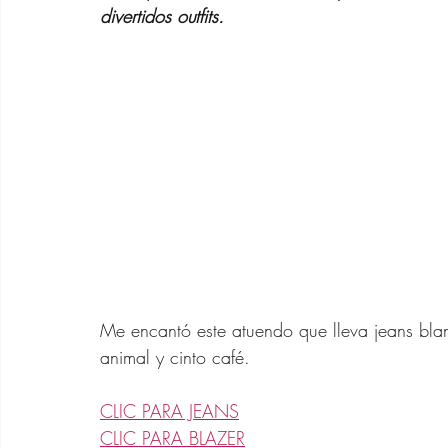
divertidos outfits.
Asesora de Moda
Rela
Outfits SHEIN 40 años
Cabello Mujeres de 40 
Vestidos de Verano Para
Me encantó este atuendo que lleva jeans bla
animal y cinto café. 
Bolsos de Diseñador
CLIC PARA JEANS
CLIC PARA BLAZER