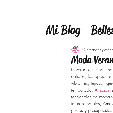
Mi Blog
Belle
Estilo
Mind
Cuarentonas y Más F
Moda Veran
Estilo de Vid
El verano es sinónimo
cálidos, las opciones
vibrantes, tejidos lig
Maquillaje
temporada, 
Amazon
 
tendencias de moda v
imprescindibles, Amaz
Bajar de pes
gustos y presupuestos