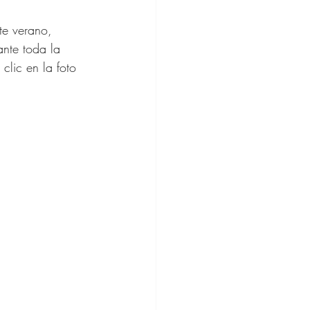
te verano, 
e Regalos
nte toda la 
clic en la foto 