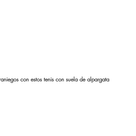
 Mujeres de 40 años
 para Mujer
Compras Onl
na Republic
Amazon Fas
raniegos con estos tenis con suela de alpargata