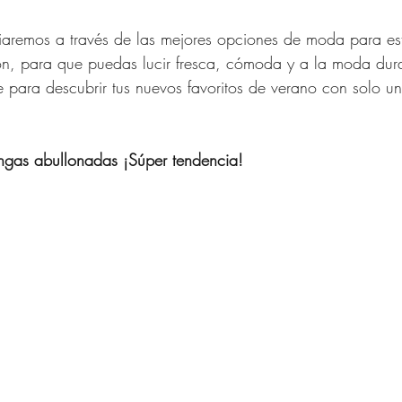
guiaremos a través de las mejores opciones de moda para es
Moda
Relaciones
Ideas d
n, para que puedas lucir fresca, cómoda y a la moda dura
 para descubrir tus nuevos favoritos de verano con solo un 
IN 40 años y más
gas abullonadas ¡Súper tendencia!
res de 40 Años y Más
Verano Para Mujeres de
señador