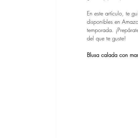
En este artículo, te 
Asesora de 
disponibles en Amazo
temporada. ¡Prepárate
del que te guste!
Outfits SHE
Blusa calada con man
Cabello Muje
Vestidos de 
Bolsos de Di