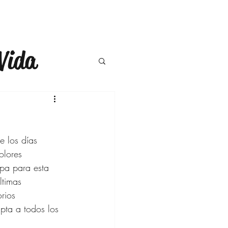
Vida
a
Moda
ompras
e los días 
olores 
opa para esta 
ercicio
ltimas 
rios 
pta a todos los 