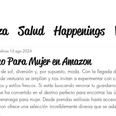
za
Salud
Happenings
fulness
Finanzas
Mod
elices
16 ago 2024
o Para Mujer en Amazon
a
Bienestar
Familia
C
 de sol, diversión y, por supuesto, moda. Con la llegada d
 de vestuario se amplían y nos invitan a experimentar con c
eros y estilos frescos. Si estás buscando renovar tu guardarr
Outfits 40 años y mas
Ej
se ha convertido en el destino perfecto para encontrar las ú
eraniega para mujer. Desde prendas estilosas hasta acceso
on ofrece una selección increíblemente diversa que se ada
o
Moda para Señoras
. 