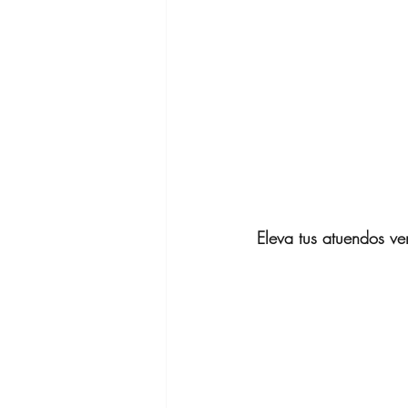
Zapatos para
Gafas de Sol
Ofertas Bana
Eleva tus atuendos ve