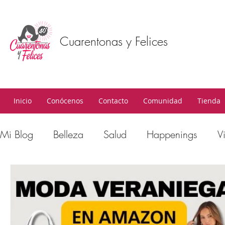
Cuarentonas y Felices
Inicio
Conócenos
Contacto
Comunidad
Tienda
Mi Blog
Belleza
Salud
Happenings
V
Moda
Moda
Estilo de Vida
Bienesta
Outfits 40 años y mas
Ejercicio
Bajar de