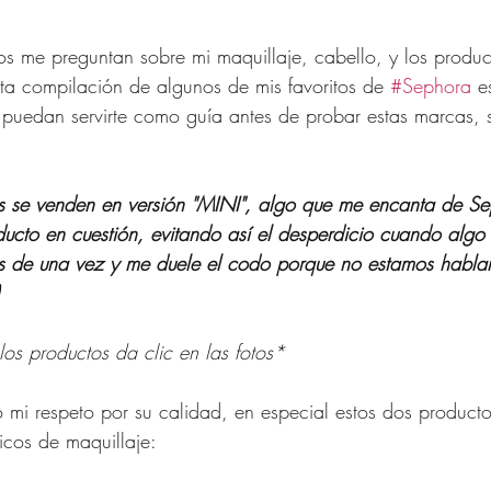
 Mujeres de 40 años
s me preguntan sobre mi maquillaje, cabello, y los produc
ta compilación de algunos de mis favoritos de 
#Sephora
 e
 para Mujer
Compras Onl
puedan servirte como guía antes de probar estas marcas, s
na Republic
Amazon Fas
os se venden en versión "MINI", algo que me encanta de Se
ducto en cuestión, evitando así el desperdicio cuando algo
 de una vez y me duele el codo porque no estamos habla
los productos da clic en las fotos*
 mi respeto por su calidad, en especial estos dos product
icos de maquillaje: