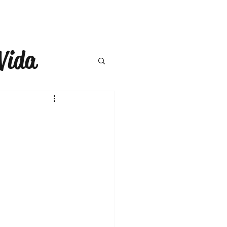
Vida
a
Moda
ompras
ercicio