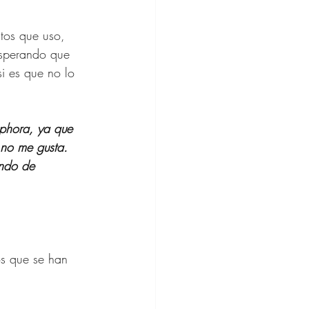
tos que uso, 
sperando que 
ine
i es que no lo 
hion
phora, ya que 
 no me gusta. 
ndo de 
os que se han 