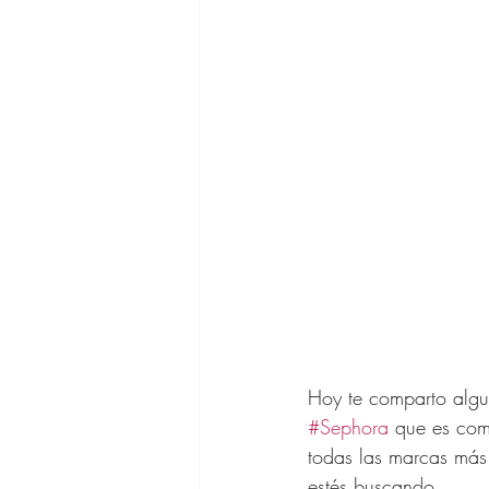
Asesora de 
Outfits SHE
Cabello Muje
Vestidos de 
Hoy te comparto algu
Bolsos de Di
#Sephora
 que es com
todas las marcas más
estés buscando. 