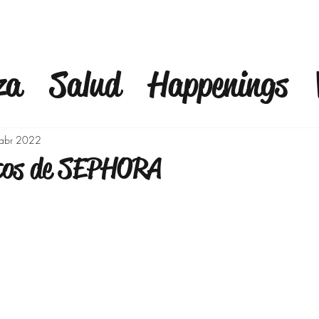
za
Salud
Happenings
fulness
Finanzas
Mod
abr 2022
tos de SEPHORA
a
Bienestar
Familia
C
Outfits 40 años y mas
Ej
o
Moda para Señoras