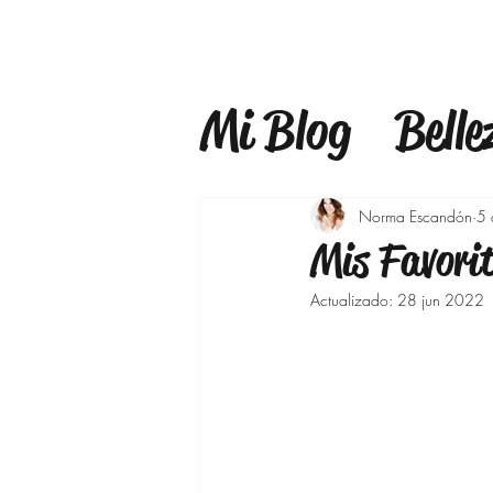
Mi Blog
Belle
Estilo
Mind
Norma Escandón
5 
Mis Favori
Estilo de Vid
Actualizado:
28 jun 2022
Maquillaje
Bajar de pes