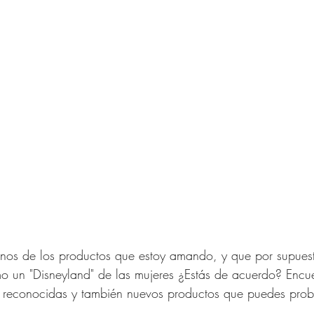
Moda
Relaciones
Ideas d
IN 40 años y más
res de 40 Años y Más
Verano Para Mujeres de
nos de los productos que estoy amando, y que por supues
señador
o un "Disneyland" de las mujeres ¿Estás de acuerdo? Encue
 reconocidas y también nuevos productos que puedes prob