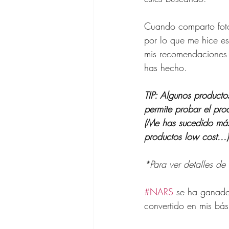
Zapatos para
Cuando comparto foto
por lo que me hice es
Gafas de Sol
mis recomendaciones 
has hecho.
Ofertas Bana
TIP: Algunos product
permite probar el pro
(Me has sucedido más
productos low cost...)
*Para ver detalles de 
#NARS
 se ha ganado
convertido en mis bás