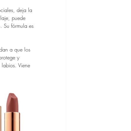
ociales, deja la 
llaje, puede 
. Su fórmula es 
udan a que los 
protege y 
labios. Viene 