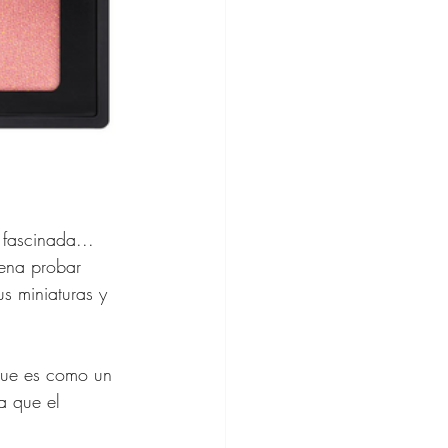
 fascinada... 
pena probar 
s miniaturas y 
 que es como un 
a que el 