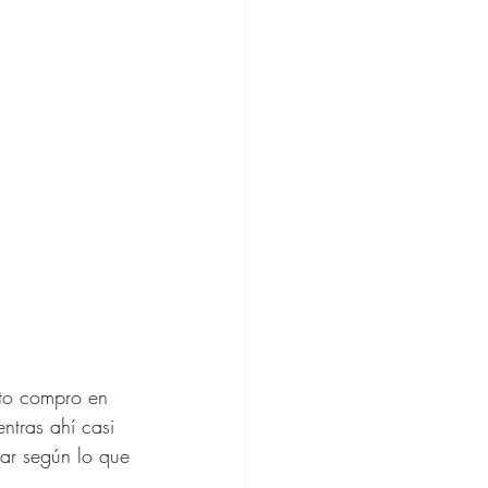
e Regalos
to compro en 
ntras ahí casi 
ar según lo que 