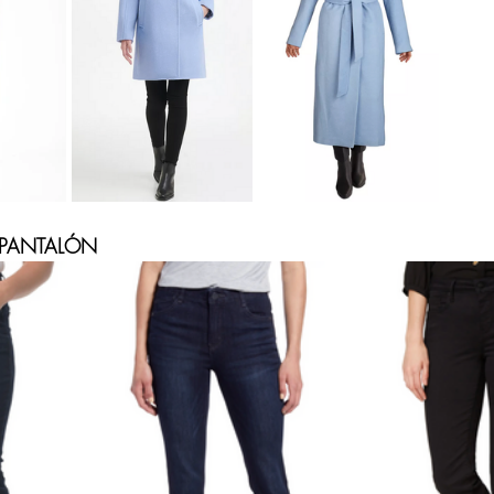
 Mujeres de 40 años
 para Mujer
Compras Onl
na Republic
Amazon Fas
 PANTALÓN 