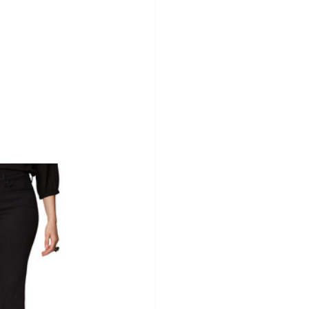
ine
hion