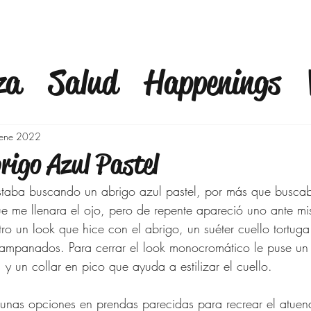
za
Salud
Happenings
fulness
Finanzas
Mod
ene 2022
rigo Azul Pastel
a
Bienestar
Familia
C
taba buscando un abrigo azul pastel, por más que busca
e me llenara el ojo, pero de repente apareció uno ante mi
o un look que hice con el abrigo, un suéter cuello tortuga
Outfits 40 años y mas
Ej
ampanados. Para cerrar el look monocromático le puse un b
 y un collar en pico que ayuda a estilizar el cuello.
o
Moda para Señoras
gunas opciones en prendas parecidas para recrear el atuen