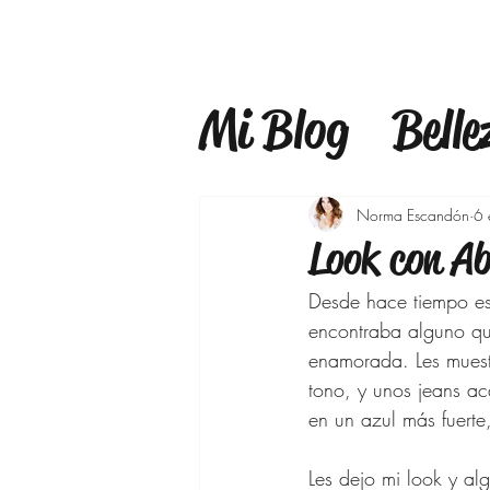
Mi Blog
Belle
Estilo
Mind
Norma Escandón
6 
Look con Ab
Estilo de Vid
Desde hace tiempo es
encontraba alguno qu
enamorada. Les muestr
Maquillaje
tono, y unos jeans ac
en un azul más fuerte,
Bajar de pes
Les dejo mi look y al