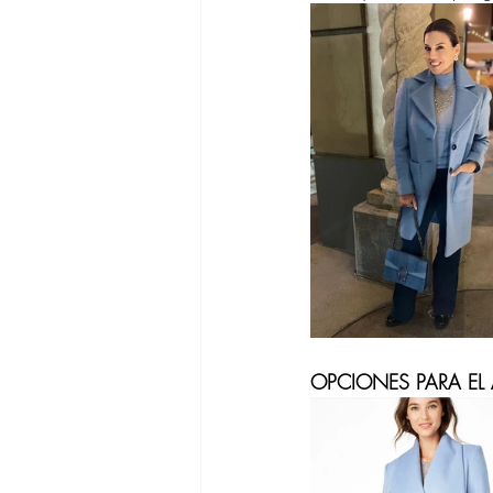
Asesora de 
Outfits SHE
Cabello Muje
Vestidos de 
OPCIONES PARA EL
Bolsos de Di