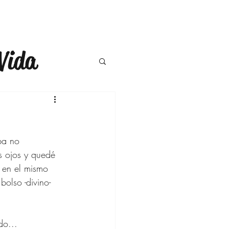
Vida
a
Moda
ompras
ba no 
s ojos y quedé 
 en el mismo 
ercicio
olso -divino- 
do...