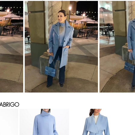
Moda
Relaciones
Ideas d
IN 40 años y más
res de 40 Años y Más
Verano Para Mujeres de
 ABRIGO
señador