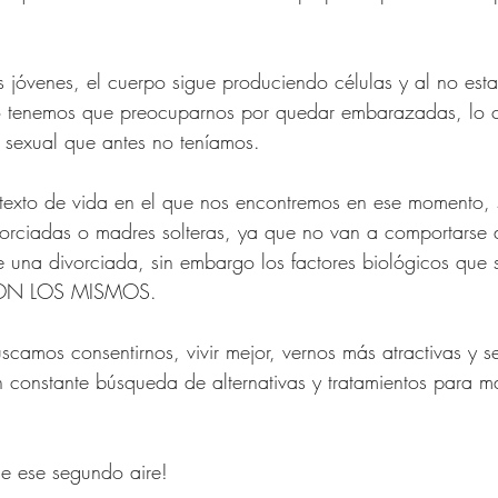
 Mujeres de 40 años
 jóvenes, el cuerpo sigue produciendo células y al no est
 para Mujer
Compras Onl
no tenemos que preocuparnos por quedar embarazadas, lo c
 sexual que antes no teníamos. 
na Republic
Amazon Fas
texto de vida en el que nos encontremos en ese momento, 
vorciadas o madres solteras, ya que no van a comportarse
una divorciada, sin embargo los factores biológicos que s
 SON LOS MISMOS.
camos consentirnos, vivir mejor, vernos más atractivas y se
 constante búsqueda de alternativas y tratamientos para m
 de ese segundo aire!