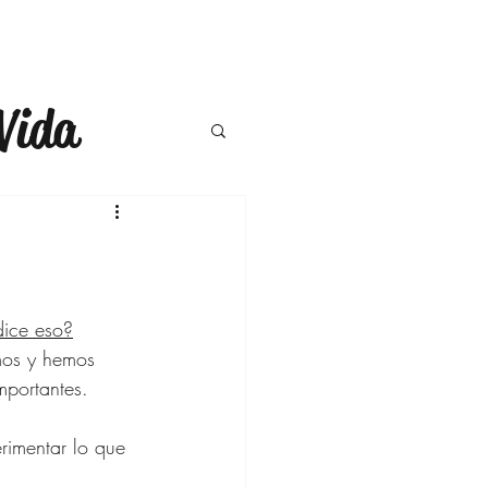
Vida
a
Moda
ompras
dice eso?
mos y hemos 
ercicio
mportantes.
rimentar lo que 