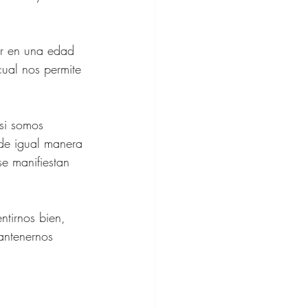
ar en una edad 
ine
ual nos permite 
hion
si somos 
 de igual manera 
e manifiestan 
ntirnos bien, 
antenernos 