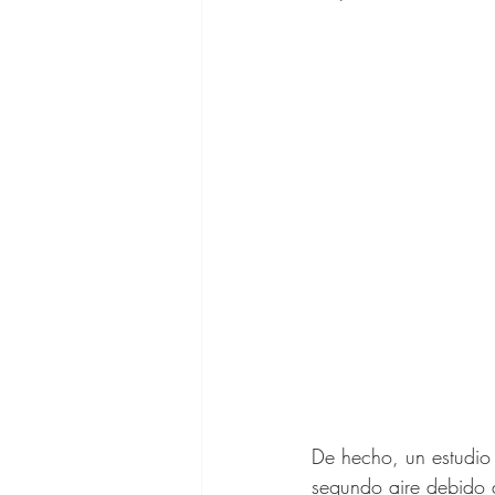
Asesora de 
Outfits SHE
Cabello Muje
Vestidos de 
Bolsos de Di
De hecho, un estudio 
segundo aire debido 