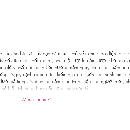
Zapatos de Moda Para Mujer de 40
Marca
Años y Más Otoño Invierno 2025-
SHEIN
2026
é thử cho biết vì thấy bạn bè nhắc, chủ yếu xem giao diện có dễ
ấy bố cục chia khối khá rõ, nhìn một lượt là nắm được chỗ nào là
ình để ý nhất cái thanh điều hướng nằm ngay trên cùng, bấm qua 
ống. Ngay cạnh đó có ô tìm kiếm nên lúc muốn tìm nhanh tên trò 
ải lướt cả trang. Nói chung cảm giác thân thiện cho người mới, c
hỗ hiển thị thông báo kiểu trạng thái/bảo trì…
Mostrar más