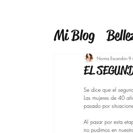
Mi Blog
Belle
Estilo
Mind
Norma Escandón
9 
EL SEGUN
Estilo de Vid
Se dice que el segund
Las mujeres de 40 a
Maquillaje
pasado por situacione
Al pasar por esta eta
Bajar de pes
no pudimos en nuestr