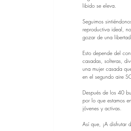
Zapatos para
libido se eleva.
Seguimos sintiéndonos
Gafas de Sol
reproductiva ideal, 
gozar de una libertad
Ofertas Bana
Esto depende del con
casadas, solteras, di
una mujer casada que 
en el segundo aire
Después de los 40 bus
por lo que estamos en
jóvenes y activas.
Así que, ¡A disfrutar