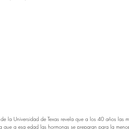
Moda
Relaciones
Ideas d
IN 40 años y más
res de 40 Años y Más
Verano Para Mujeres de
señador
de la Universidad de Texas revela que a los 40 años las mu
a que a esa edad las hormonas se preparan para la menop