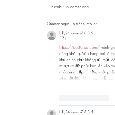
Escribir un comentario...
👜 Bolsos de lujo… sin gastar una
Ordenar según:
Lo más nuevo
fortuna ✨Alternativas elegantes y de
gran calidad que parecen de diseñador
billy24barne.s7.8.3.5
29 jul
https://de88.co.com/
 mình gh
dùng không. Vào trang cái là th
khu chính chứ không rối mắt. M
mượt và đỡ phải kéo lên kéo xu
nhà cung cấp thì tiện, khỏi ph
cũng dễ đọc. Mình còn thấy có c
Me gusta
Reaccionar
billy24barne.s7.8.3.5