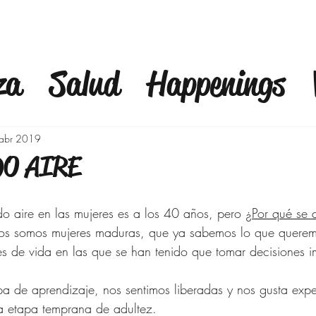
za
Salud
Happenings
fulness
Finanzas
Mod
abr 2019
DO AIRE
a
Bienestar
Familia
C
o aire en las mujeres es a los 40 años, pero 
¿Por qué se 
ños somos mujeres maduras, que ya sabemos lo que quere
Outfits 40 años y mas
Ej
s de vida en las que se han tenido que tomar decisiones i
pa de aprendizaje, nos sentimos liberadas y nos gusta expe
o
Moda para Señoras
a etapa temprana de adultez.