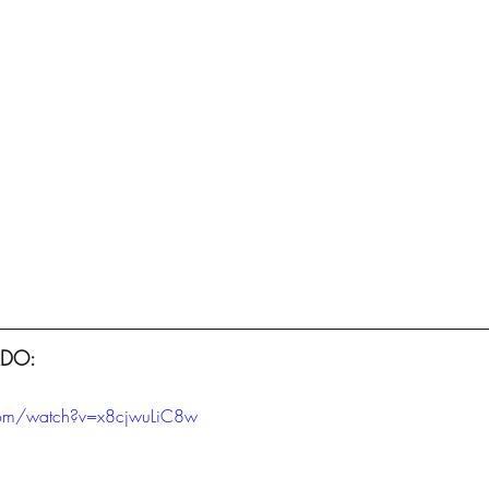
DO:
com/watch?v=x8cjwuLiC8w