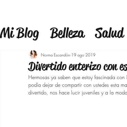
Mi Blog
Belleza
Salud
Estilo
Mindfulness
F
Norma Escandón
19 ago 2019
Divertido enterizo con 
Estilo de Vida
Bienest
Hermosas ya saben que estoy fascinada con l
podía dejar de compartir con ustedes esta m
divertido, nos hace lucir juveniles y a la mod
Maquillaje
Outfits 40
Bajar de peso
Moda p