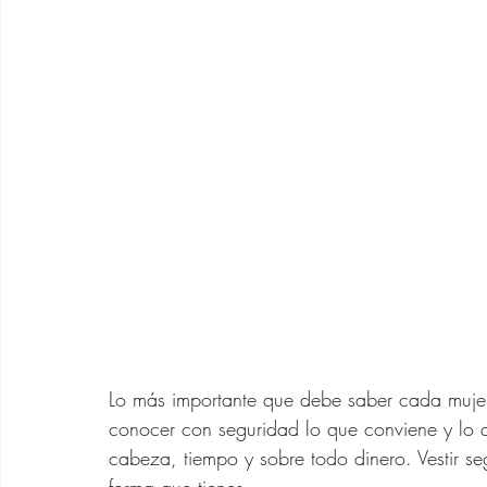
Asesora de Moda
Rela
Outfits SHEIN 40 años
Cabello Mujeres de 40 
Vestidos de Verano Para
Lo más importante que debe saber cada mujer 
Bolsos de Diseñador
conocer con seguridad lo que conviene y lo q
cabeza, tiempo y sobre todo dinero. Vestir se