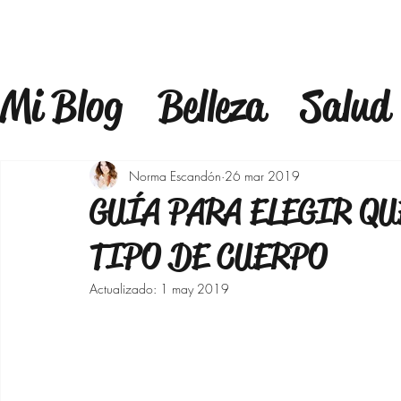
Mi Blog
Belleza
Salud
Estilo
Mindfulness
F
Norma Escandón
26 mar 2019
GUÍA PARA ELEGIR QU
Estilo de Vida
Bienest
TIPO DE CUERPO
Actualizado:
1 may 2019
Maquillaje
Outfits 40
Bajar de peso
Moda p