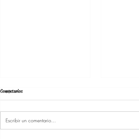
Comentarios
Escribir un comentario...
👜 Bolsos de lujo… sin gastar una
Marcas Elevada