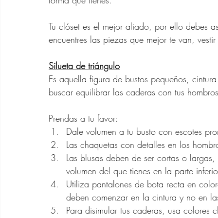
forma que tienes.
Zapatos para Mujeres d
Tu clóset es el mejor aliado, por ello debes 
encuentres las piezas que mejor te van, vestir
Gafas de Sol para Muje
Silueta de triángulo
Es aquella figura de bustos pequeños, cintur
Ofertas Banana Republ
buscar equilibrar las caderas con tus hombros
Prendas a tu favor:
Dale volumen a tu busto con escotes pro
Las chaquetas con detalles en los hombro
Las blusas deben de ser cortas o largas,
volumen del que tienes en la parte inferio
Utiliza pantalones de bota recta en colore
deben comenzar en la cintura y no en la
Para disimular tus caderas, usa colores c