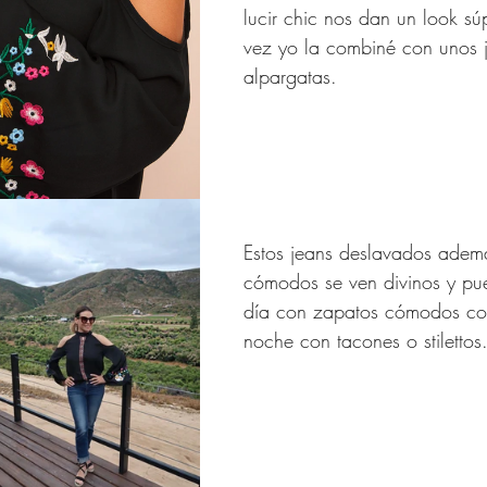
lucir chic nos dan un look súp
vez yo la combiné con unos j
Moda
Relaciones
Ideas d
alpargatas. 
IN 40 años y más
res de 40 Años y Más
Estos jeans deslavados adem
cómodos se ven divinos y pu
día con zapatos cómodos co
Verano Para Mujeres de
noche con tacones o stilettos.
señador