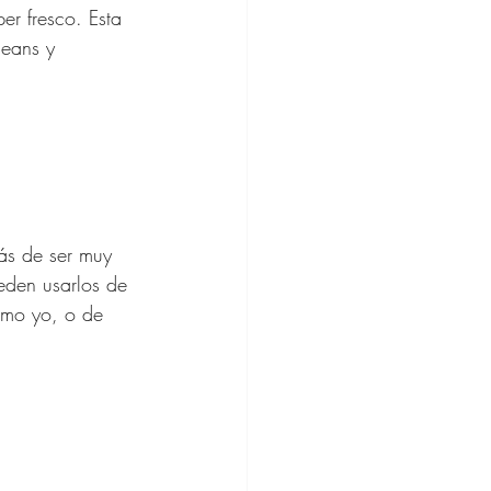
er fresco. Esta 
eans y 
e Regalos
ás de ser muy 
eden usarlos de 
mo yo, o de 
 