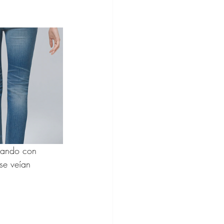
ine
hion
nando con 
se veían 