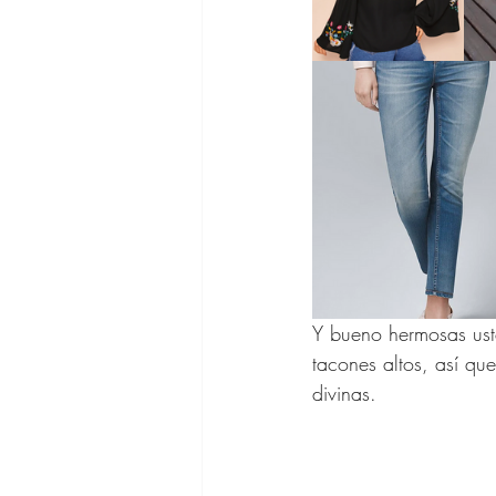
Zapatos para
Gafas de Sol
Ofertas Bana
Y bueno hermosas ust
tacones altos, así qu
divinas. 