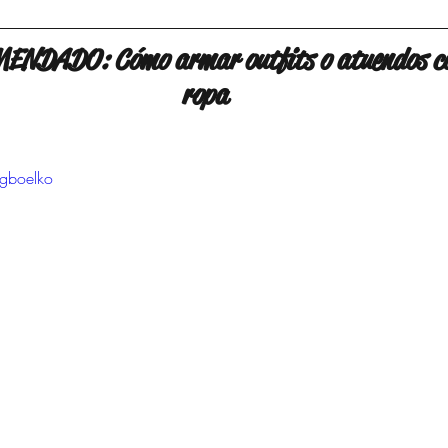
NDADO: Cómo armar outfits o atuendos co
ropa
gboelko