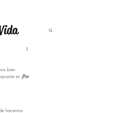
Vida
a
Moda
ompras
mos bien 
spuesta es 
¡Por 
ercicio
de hacernos 