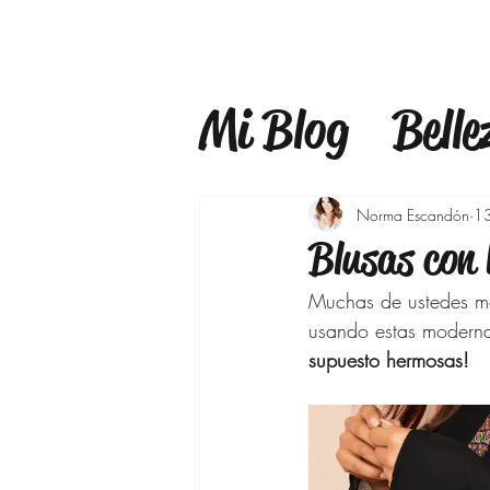
Mi Blog
Belle
Estilo
Mind
Norma Escandón
1
Blusas con
Estilo de Vid
Muchas de ustedes me
usando estas modernas
supuesto hermosas! 
Maquillaje
Bajar de pes