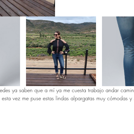
 Mujeres de 40 años
 para Mujer
Compras Onl
na Republic
Amazon Fas
edes ya saben que a mí ya me cuesta trabajo andar cami
e esta vez me puse estas lindas alpargatas muy cómodas y 