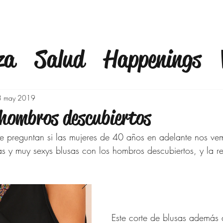
za
Salud
Happenings
fulness
Finanzas
Mod
3 may 2019
 hombros descubiertos
a
Bienestar
Familia
C
 preguntan si las mujeres de 40 años en adelante nos ve
 y muy sexys blusas con los hombros descubiertos, y la re
Outfits 40 años y mas
Ej
o
Moda para Señoras
Este corte de blusas además 