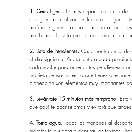
Vestidos de Verano Para
1. Cena ligero.
 Es muy importante cenar de f
al organismo realizar sus funciones regenerat
Bolsos de Diseñador
mañana siguiente a una comilona o cena pe
mal humor. Haz la prueba unos días con cena
Zapatos para Mujeres d
2. Lista de Pendientes.
 Cada noche antes de d
el día siguiente. Anota junto a cada pendiente
cada noche para ordenar tus pendientes y org
Gafas de Sol para Muje
inquieta pensando en lo que tienes que hacer
planeación son elementos muy importantes pa
Ofertas Banana Republ
3. Levántate 15 minutos más temprano.
 Esto 
que aquí te aconsejamos y evitará que andes 
4. Toma agua.
 Todas las mañanas al despert
hidratar te ayudará a depurar las toxinas lib