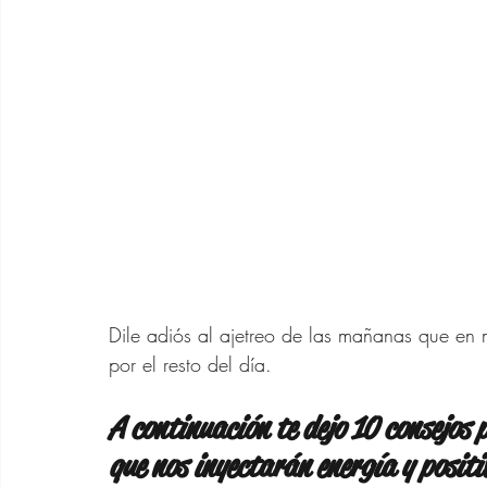
Maquillaje
Outfits 40
Bajar de peso
Moda p
Asesora de Moda
Rela
Outfits SHEIN 40 años
Dile adiós al ajetreo de las mañanas que en m
por el resto del día. 
Cabello Mujeres de 40 
A continuación te dejo 10 consejos p
que nos inyectarán energía y positi