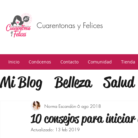
Cuarentonas y Felices
Inicio
Conócenos
Contacto
Comunidad
Tienda
Mi Blog
Belleza
Salud
Estilo
Mindfulness
F
Norma Escandón
6 ago 2018
10 consejos para iniciar
Estilo de Vida
Bienest
Actualizado:
13 feb 2019