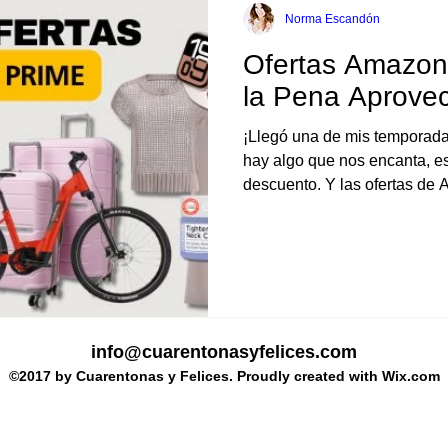
Norma Escandón
Ofertas Amazon
40 años y más
Cabello Mujeres de 40 Años y Más
la Pena Aprovec
¡Llegó una de mis temporadas
 Mujeres de 40 años
Gafas de Sol para Mujer
Compras Online
hay algo que nos encanta, es
descuento. Y las ofertas de
arden
info@cuarentonasyfelices.com
©2017 by Cuarentonas y Felices. Proudly created with Wix.com