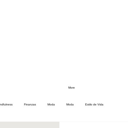
More
ndfulness
Finanzas
Moda
Moda
Estilo de Vida
 mas
Ejercicio
Bajar de peso
Moda para Señoras