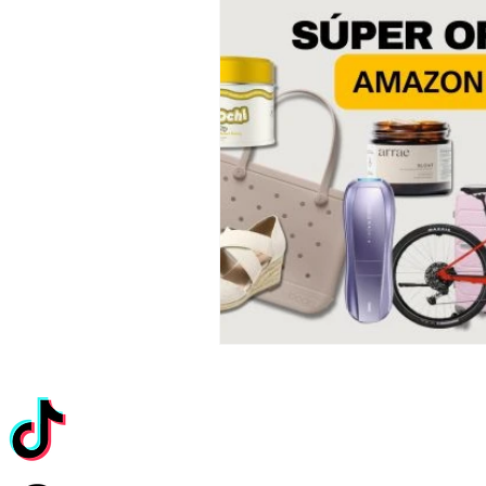
Asesora de Moda
Relaciones
Ideas de Regalos
Outfits SHEIN 
Vestidos de Verano Para Mujeres de
Bolsos de Diseñador
Zapatos para
Ofertas Banana Republic
Amazon Fashion