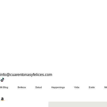
info@cuarentonasyfelices.com
Mi Blog
Belleza
Salud
Happenings
Vida
Estilo
Mi
Bienestar
Familia
Compras
Maquillaje
Outfits 40 años y