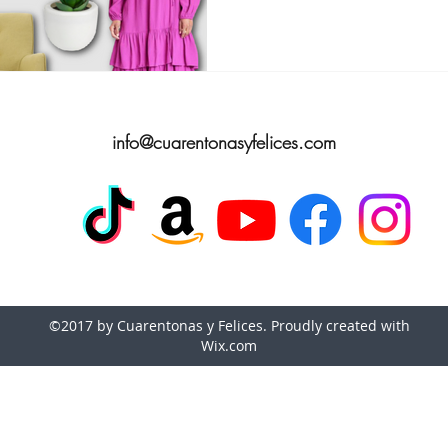
apatos para Mujeres de 40 años
Gafas de Sol p
info@cuarentonasyfelices.com
as Banana Republic
Amazon Fashion
©2017 by Cuarentonas y Felices. Proudly created with
Wix.com