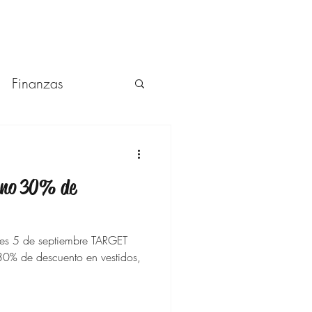
Finanzas
aquillaje
rano 30% de
unes 5 de septiembre TARGET
ños y más
30% de descuento en vestidos,