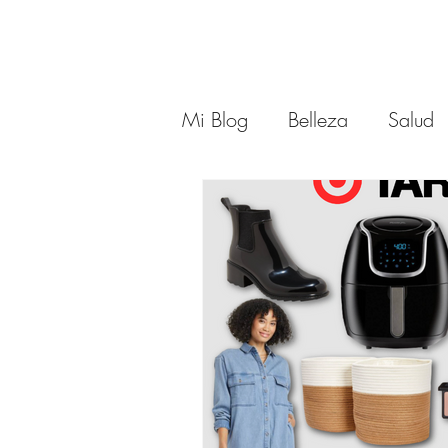
Mi Blog
Belleza
Salud
Moda
Moda
Estil
Outfits 40 años y mas
Asesora de Moda
Rel
Cabello Mujeres de 40 Añ