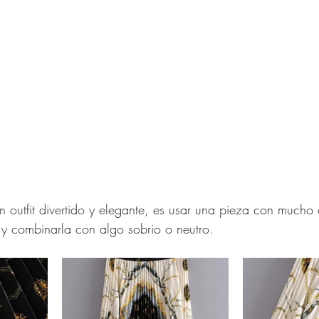
Verano Para Mujeres de
señador
 Mujeres de 40 años
 para Mujer
Compras Onl
un outfit divertido y elegante, es usar una pieza con mucho 
na Republic
Amazon Fas
 y combinarla con algo sobrio o neutro. 