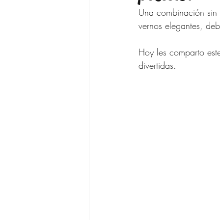
Una combinación sin 
Maquillaje
vernos elegantes, deb
Hoy les comparto este
Bajar de pes
divertidas. 
Asesora de 
Outfits SHE
Cabello Muje