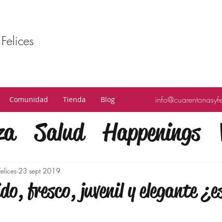
Felices
info@cuarentonasyf
Comunidad
Tienda
Blog
za
Salud
Happenings
fulness
Finanzas
Mod
elices
23 sept 2019
do, fresco, juvenil y elegante ¿e
a
Bienestar
Familia
C