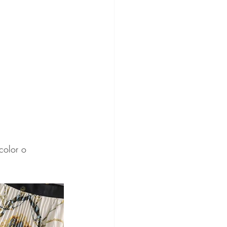
ine
color o 
hion