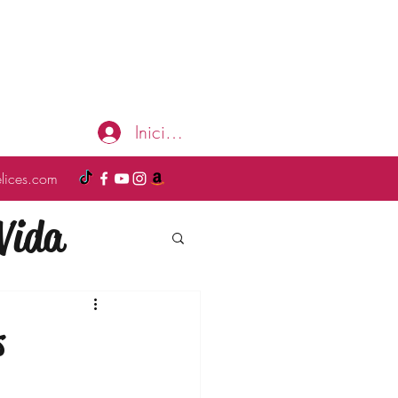
Iniciar sesión
elices.com
Vida
a
Moda
s
ompras