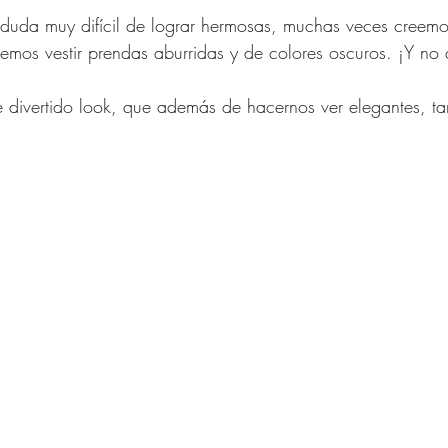
duda muy difícil de lograr hermosas, muchas veces creem
Outfits 40 años y mas
Ej
emos vestir prendas aburridas y de colores oscuros. ¡Y no 
 divertido look, que además de hacernos ver elegantes, t
o
Moda para Señoras
Moda
Relaciones
Ideas d
IN 40 años y más
res de 40 Años y Más