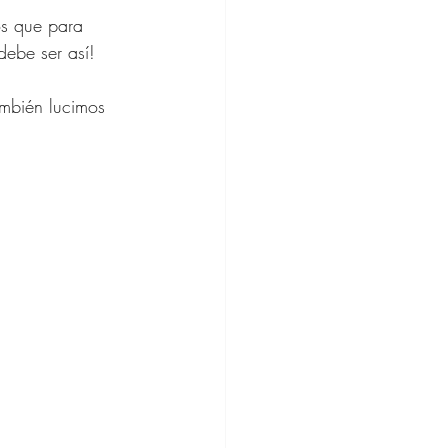
os que para 
ercicio
debe ser así! 
ambién lucimos 
e Regalos