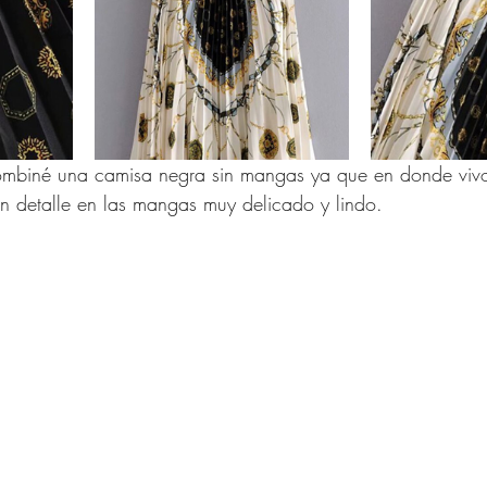
ombiné una camisa negra sin mangas ya que en donde viv
 un detalle en las mangas muy delicado y lindo.