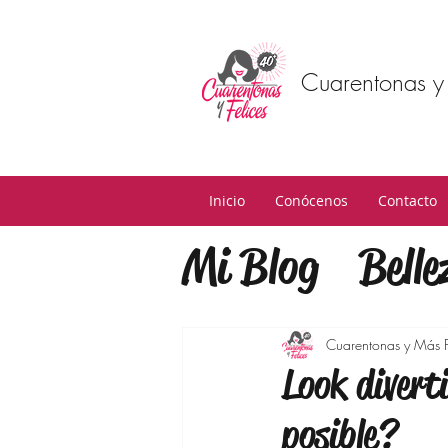
Cuarentonas y 
Inicio
Conócenos
Contacto
Mi Blog
Belle
Estilo
Mind
Cuarentonas y Más F
Look diverti
Estilo de Vid
posible?