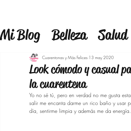
Mi Blog
Belleza
Salud
Estilo
Mindfulness
F
Cuarentonas y Más Felices
13 may 2020
Look cómodo y casual pa
Estilo de Vida
Bienest
la cuarentena
Yo no sé tú, pero en verdad no me gusta esta
Maquillaje
Outfits 40
salir me encanta darme un rico baño y usar pe
día, sentirme limpia y además me da energía.
Bajar de peso
Moda p