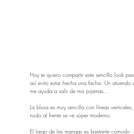
Zapatos para Mujeres d
Gafas de Sol para Muje
Ofertas Banana Republ
Hoy te quiero compartir este sencillo look pa
así evito estar hecha una facha. Un atuendo 
me ayuda a salir de mis pijamas... 
La blusa es muy sencilla con líneas verticales,
nudo al frente se ve súper moderno. 
El largo de las mangas es bastante cómodo  a