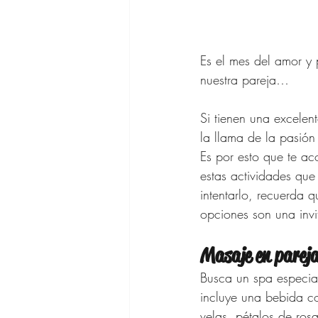
Vestidos de 
Bolsos de Di
Es el mes del amor y
nuestra pareja… 
Zapatos para
Si tienen una excelen
la llama de la pasión 
Es por esto que te ac
Gafas de Sol
estas actividades que
intentarlo, recuerda q
opciones son una inv
Ofertas Bana
Masaje en parej
Busca un spa especial
incluye una bebida 
velas, pétalos de ros