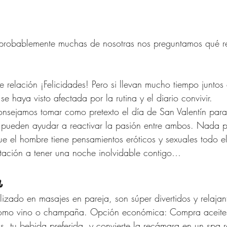
Verano Para Mujeres de
señador
 probablemente muchas de nosotras nos preguntamos qué re
 Mujeres de 40 años
te relación ¡Felicidades! Pero si llevan mucho tiempo junto
se haya visto afectada por la rutina y el diario convivir.
onsejamos tomar como pretexto el día de San Valentín para
 para Mujer
Compras Onl
 pueden ayudar a reactivar la pasión entre ambos. Nada p
ue el hombre tiene pensamientos eróticos y sexuales todo el
itación a tener una noche inolvidable contigo…
na Republic
Amazon Fas
a
izado en masajes en pareja, son súper divertidos y relajan
como vino o champaña. Opción económica: Compra aceite
as, tu bebida preferida  y convierte la recámara en un spa 