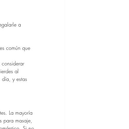
galarle a 
s es común que 
 considerar 
ine
ierdes al 
 día, y estas 
hion
tes. La mayoría 
s para masaje, 
romántico. Si no 