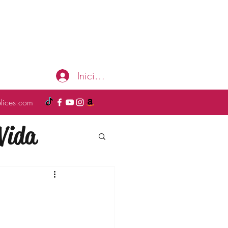
Iniciar sesión
elices.com
Vida
a
Moda
ompras