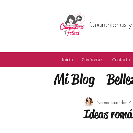
Cuarentonas y 
Inicio
Conócenos
Contacto
Mi Blog
Belle
Estilo
Mind
Norma Escandón
7
Ideas romá
Estilo de Vid