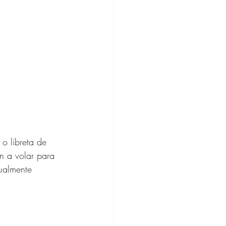
 o libreta de 
n a volar para 
ualmente 