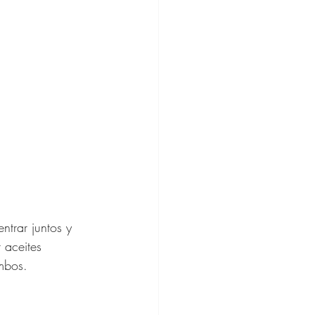
ntrar juntos y 
 aceites 
mbos.