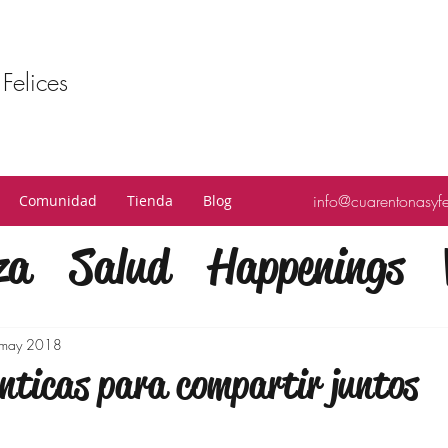
Felices
info@cuarentonasyf
Comunidad
Tienda
Blog
za
Salud
Happenings
fulness
Finanzas
Mod
 may 2018
nticas para compartir juntos
a
Bienestar
Familia
C