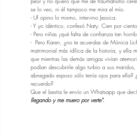
peor y no quiero que me dé traumatismo cereb
se lo veo, ni él tampoco me mira el mío.
- Uf opino lo mismo, intervino Jessica.
- Y yo idéntico, confesó Naty. Cien por cient
- Pero niñas ¡qué falta de confianza tan horr
-  Pero Karen, ¿no te acuerdas de Mónica Lich
matrimonial más idílica de la historia, y ell
que mientras las demás amigas vivían atemor
podían descubrirle algo turbio a sus maridos, 
abnegado esposo sólo tenía ojos para ella? 
recuerdo? 
Que el bestia le envío un Whatsapp que decí
llegando y me muero por verte".