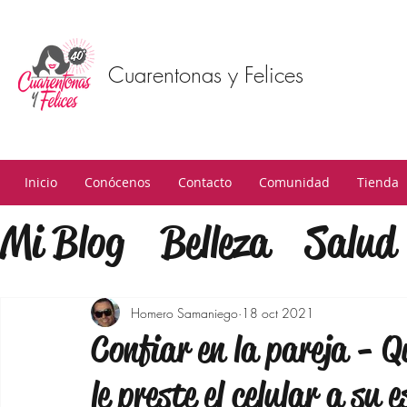
Cuarentonas y Felices
Inicio
Conócenos
Contacto
Comunidad
Tienda
Mi Blog
Belleza
Salud
Estilo
Mindfulness
F
Homero Samaniego
18 oct 2021
Confiar en la pareja - Qu
Estilo de Vida
Bienest
le preste el celular a su