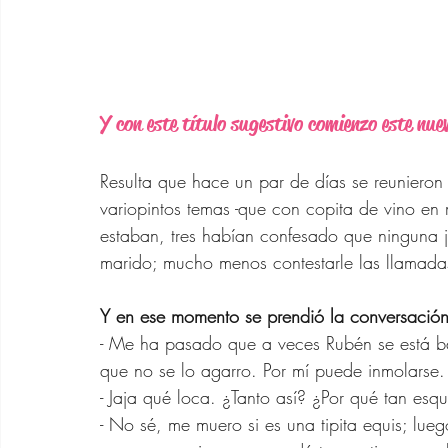
Vestidos de Verano Para
Bolsos de Diseñador
Y con este título sugestivo comienzo este nue
Zapatos para Mujeres d
Resulta que hace un par de días se reunieron
variopintos temas -que con copita de vino en 
Gafas de Sol para Muje
estaban, tres habían confesado que ninguna ja
marido; mucho menos contestarle las llamada
Ofertas Banana Republ
Y en ese momento se prendió la conversación
- Me ha pasado que a veces Rubén se está ba
que no se lo agarro. Por mí puede inmolarse. 
- Jaja qué loca. ¿Tanto así? ¿Por qué tan esq
- No sé, me muero si es una tipita equis; lue