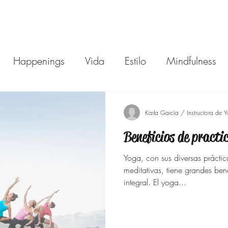
Happenings
Vida
Estilo
Mindfulness
o de Vida
Bienestar
Familia
Compras
M
Karla García / Instructora de 
Beneficios de practi
Ejercicio
Bajar de peso
Moda para Señoras
Yoga, con sus diversas prácticas
meditativas, tiene grandes beneficios en nu
aciones
Ideas de Regalos
Outfits SHEIN 40 a
integral. El yoga...
os y Más
Vestidos de Verano Para Mujeres de