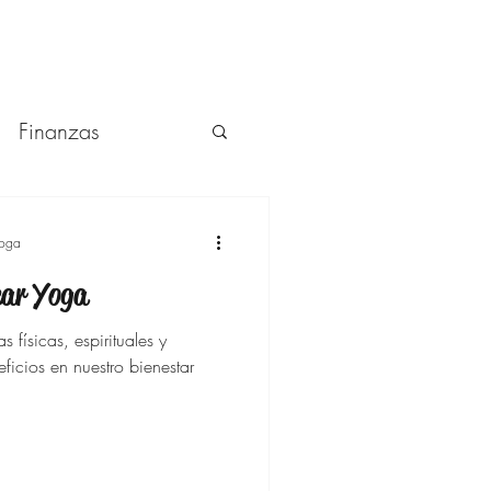
Finanzas
aquillaje
Yoga
car Yoga
 físicas, espirituales y
estro bienestar
ños y más