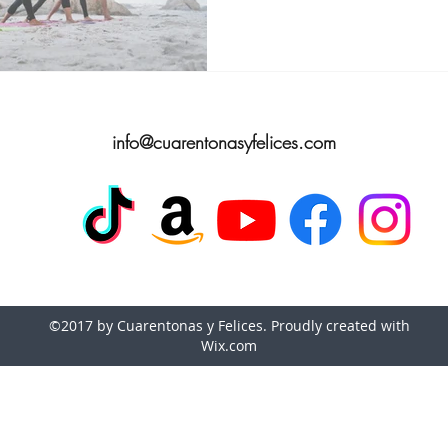
apatos para Mujeres de 40 años
Gafas de Sol p
info@cuarentonasyfelices.com
as Banana Republic
Amazon Fashion
©2017 by Cuarentonas y Felices. Proudly created with
Wix.com