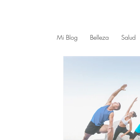
Mi Blog
Belleza
Salud
Moda
Moda
Estil
Outfits 40 años y mas
Asesora de Moda
Rel
Cabello Mujeres de 40 Añ