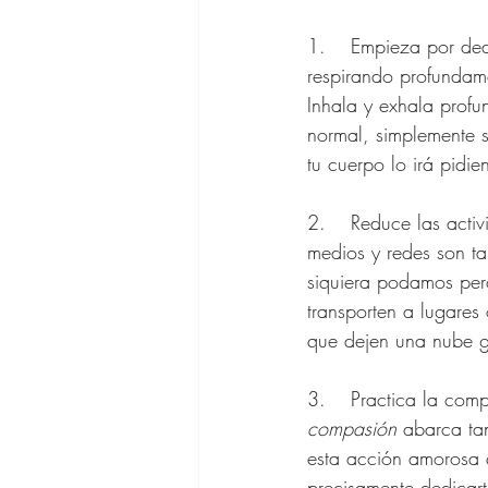
1.	Empieza por dedicar 5 minutos de tu día a estar en silencio con los ojos cerrados, 
respirando profundam
Inhala y exhala profu
normal, simplemente 
tu cuerpo lo irá pid
2.	Reduce las actividades que sabes te generan estrés o ansiedad. Muchos contenidos en los 
medios y redes son ta
siquiera podamos perc
transporten a lugares
que dejen una nube g
3.	Practica la c
compasión
 abarca ta
esta acción amorosa
precisamente dedicart