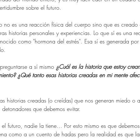
 Mujeres de 40 años
ertidumbre sobre el futuro. 
 no es una reacción física del cuerpo sino que es creado 
 para Mujer
Compras Onl
ras historias personales y experiencias. Lo que sí es una rea
conocido como "hormona del estrés". Esa sí es generada por
o.  
na Republic
Amazon Fas
preguntarse a sí mismo 
¿Cuál es la historia que estoy cre
miento? ¿Qué tanto esas historias creadas en mi mente afec
as historias creadas (o creídas) que nos generan miedo o a
s detonadores que debemos evitar. 
 el futuro, nadie la tiene… Por esto mismo es que debemo
ena como a un cuento de hadas pero la realidad es que la