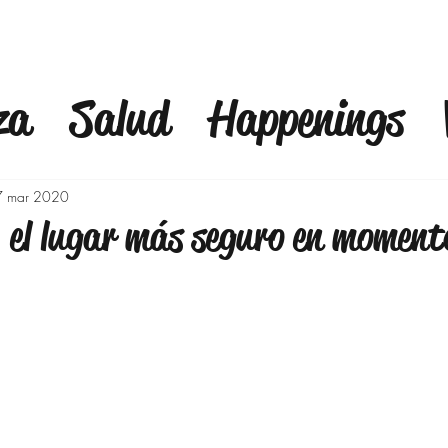
za
Salud
Happenings
fulness
Finanzas
Mod
7 mar 2020
, el lugar más seguro en moment
a
Bienestar
Familia
C
Outfits 40 años y mas
Ej
o
Moda para Señoras