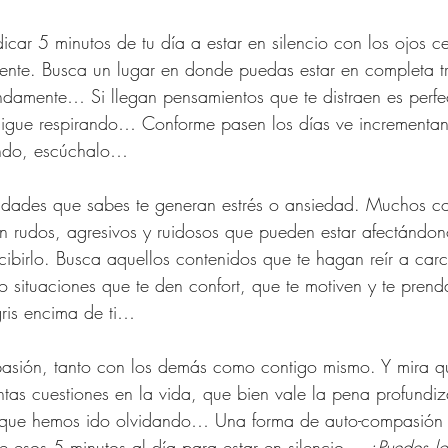
ente. Busca un lugar en donde puedas estar en completa tr
ndamente… Si llegan pensamientos que te distraen es perf
sigue respirando… Conforme pasen los días ve incrementan
iendo, escúchalo…
n rudos, agresivos y ruidosos que pueden estar afectándon
ibirlo. Busca aquellos contenidos que te hagan reír a carc
 o situaciones que te den confort, que te motiven y te pren
ris encima de ti…
ompasión, tanto con los demás como contigo mismo. Y mira q
ntas cuestiones en la vida, que bien vale la pena profundi
 que hemos ido olvidando… Una forma de auto-compasión 
e esos 5 minutos al día para estar en silencio… 
¿Puedes lo