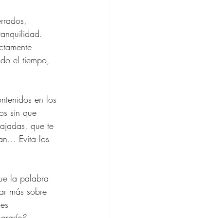
anquilidad. 
ectamente 
do el tiempo, 
os sin que 
ajadas, que te 
dan… Evita los 
ue la palabra 
zar más sobre 
es 
grarlo?