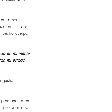
en la mente 
ine
cción física es 
 nuestro cuerpo 
hion
ando en mi mente 
tan mi estado 
ngustia 
s permanecer en 
s personas que 