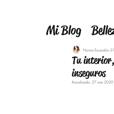
Mi Blog
Belle
Estilo
Mind
Norma Escandón
2
Tu interior
Estilo de Vid
inseguros
Actualizado:
27 mar 2020
Maquillaje
Bajar de pes