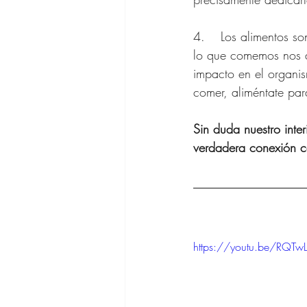
4.	Los alimentos son energía, y al entrar a nuestro cuerpo generan distintas reacciones. Todo 
lo que comemos nos af
impacto en el organi
comer, aliméntate par
Sin duda nuestro inte
verdadera conexión co
https://youtu.be/RQT