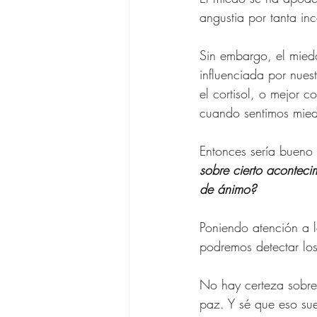
Zapatos para
angustia por tanta inc
Sin embargo, el miedo
Gafas de Sol
influenciada por nuest
el cortisol, o mejor 
cuando sentimos mied
Ofertas Bana
Entonces sería bueno 
sobre cierto aconteci
de ánimo? 
Poniendo atención a l
podremos detectar lo
No hay certeza sobre
paz. Y sé que eso su