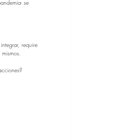
pandemia- se 
ntegrar, require 
s mismos. 
racciones? 