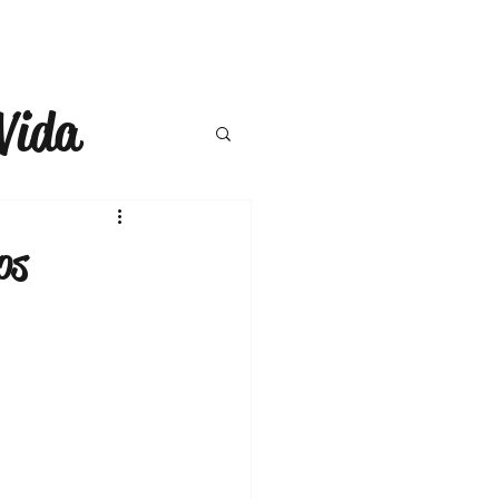
Vida
a
Moda
os
ompras
ercicio