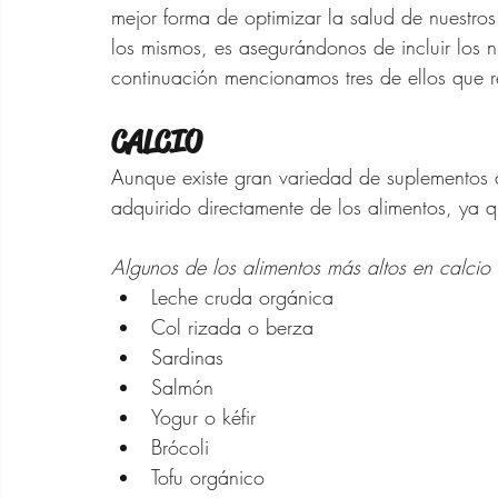
Zapatos para Mujeres d
mejor forma de optimizar la salud de nuestro
los mismos, es asegurándonos de incluir los n
continuación mencionamos tres de ellos que 
Gafas de Sol para Muje
CALCIO
Aunque existe gran variedad de suplementos d
Ofertas Banana Republ
adquirido directamente de los alimentos, ya q
Algunos de los alimentos más altos en calcio
Leche cruda orgánica
Col rizada o berza
Sardinas
Salmón
Yogur o kéfir
Brócoli
Tofu orgánico