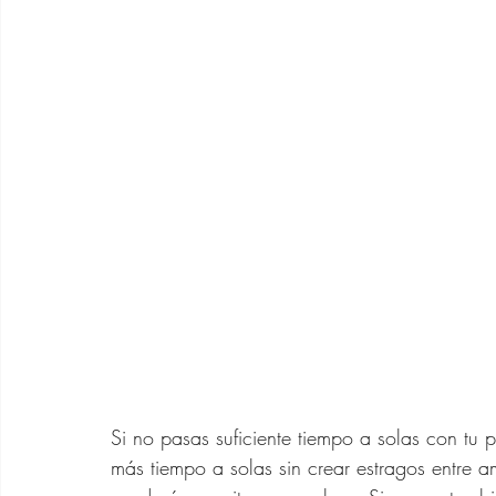
Asesora de Moda
Rela
Outfits SHEIN 40 años
Cabello Mujeres de 40 
Vestidos de Verano Para
Bolsos de Diseñador
Si no pasas suficiente tiempo a solas con tu 
más tiempo a solas sin crear estragos entre a