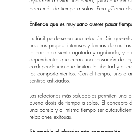
ayudarán a evitar una pelea, ¡Sino que tamb
Zapatos para Mujeres d
poco más de tiempo a solas! Pero ¿Cómo deci
Entiende que es muy sano querer pasar tiempo
Gafas de Sol para Muje
Es fácil perderse en una relación. Sin quererl
nuestros propios intereses y formas de ser. Las
Ofertas Banana Republ
la pareja se sienta agotada y agobiada, y pu
dependientes que crean una sensación de seg
co-dependencia que limitan la libertad y el cr
los comportamientos. Con el tiempo, uno o a
sentirse asfixiados.
Las relaciones más saludables permiten una 
buena dosis de tiempo a solas. El concepto 
una pareja y al mismo tiempo ser autosuficien
relaciones exitosas.
Sé amable al abordar esta conversación.