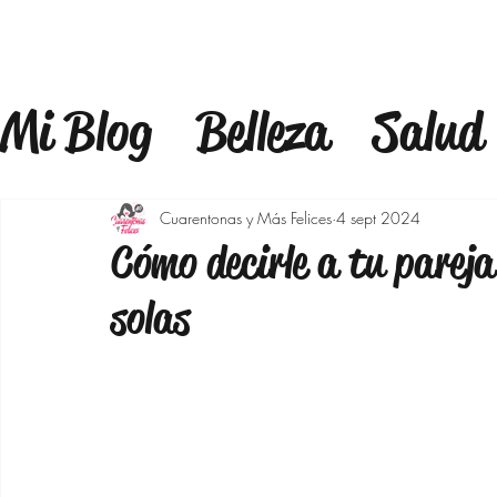
Mi Blog
Belleza
Salud
Estilo
Mindfulness
F
Cuarentonas y Más Felices
4 sept 2024
Cómo decirle a tu pareja
Estilo de Vida
Bienest
solas
Maquillaje
Outfits 40
Bajar de peso
Moda p