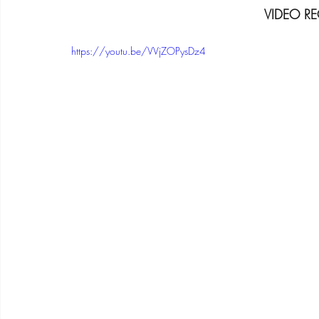
VIDEO R
https://youtu.be/VVjZOPysDz4