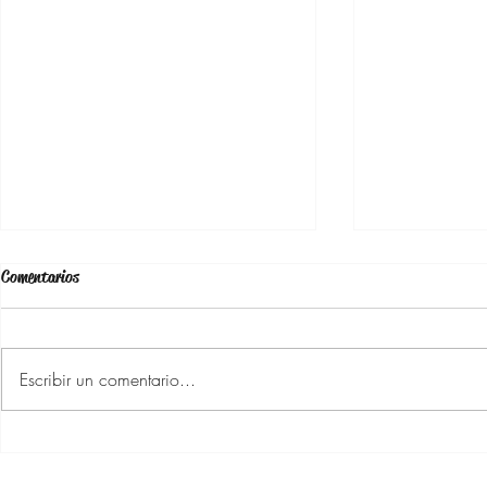
Comentarios
Escribir un comentario...
Cabello fabuloso después de los 40
Beneficios de la
Años
cabello, uñas y 