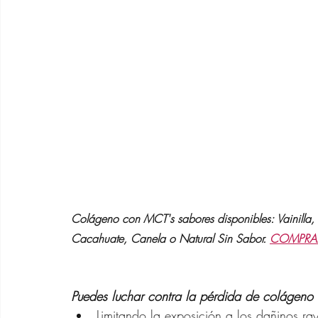
Colágeno con MCT's sabores disponibles: Vainilla,
Cacahuate, Canela o Natural Sin Sabor. 
COMPRA
Puedes luchar contra la pérdida de colágeno
Limitando la exposición a los dañinos ra