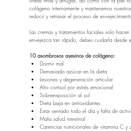
líneas finas y arrugas, así como con la piel 
Zapatos para Mujeres d
colágeno internamente y mantenemos nuestros
reducir y retrasar el proceso de envejecimient
Gafas de Sol para Muje
Las cremas y tratamientos faciales solo hacen 
envejezca tan rápido, debes cuidarla desde el 
Ofertas Banana Republ
10 asombrosos asesinos de colágeno:
Dormir mal
Demasiado azúcar en la dieta
Lesiones y degeneración articular
Alto cortisol por estrés emocional
Sobreexposición al sol
Dieta baja en antioxidantes
Estar sentado todo el día y falta de activ
Mala salud intestinal
Carencias nutricionales de vitamina C y 