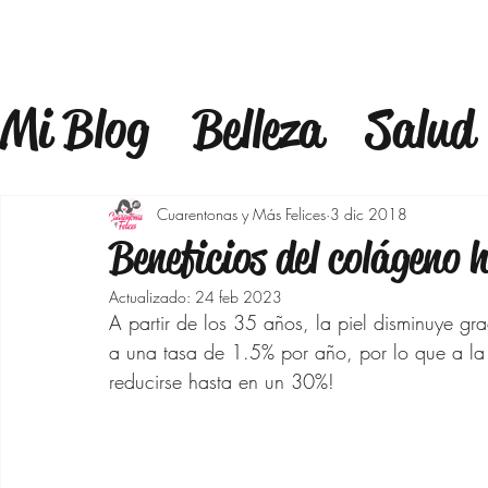
Mi Blog
Belleza
Salud
Estilo
Mindfulness
F
Cuarentonas y Más Felices
3 dic 2018
Beneficios del colágeno 
Estilo de Vida
Bienest
Actualizado:
24 feb 2023
A partir de los 35 años, la piel disminuye g
a una tasa de 1.5% por año, por lo que a la
Maquillaje
Outfits 40
reducirse hasta en un 30%!
Bajar de peso
Moda p