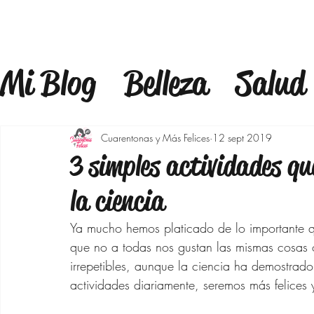
Mi Blog
Belleza
Salud
Estilo
Mindfulness
F
Cuarentonas y Más Felices
12 sept 2019
3 simples actividades qu
Estilo de Vida
Bienest
la ciencia
Ya mucho hemos platicado de lo importante q
Maquillaje
Outfits 40
que no a todas nos gustan las mismas cosas o
irrepetibles, aunque la ciencia ha demostrado
actividades diariamente, seremos más felices 
Bajar de peso
Moda p