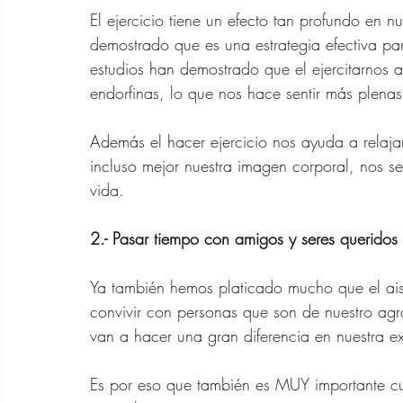
Zapatos para Mujeres d
El ejercicio tiene un efecto tan profundo en n
demostrado que es una estrategia efectiva par
estudios han demostrado que el ejercitarnos a
Gafas de Sol para Muje
endorfinas, lo que nos hace sentir más plena
Además el hacer ejercicio nos ayuda a relaja
Ofertas Banana Republ
incluso mejor nuestra imagen corporal, nos se
vida.
2.- Pasar tiempo con amigos y seres queridos
Ya también hemos platicado mucho que el ais
convivir con personas que son de nuestro agra
van a hacer una gran diferencia en nuestra ex
Es por eso que también es MUY importante cui