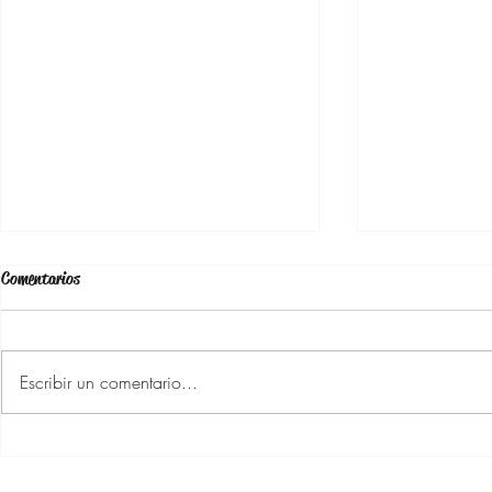
Comentarios
Escribir un comentario...
Cómo decirle a tu pareja que
La Rhodiola Ros
necesitas tiempo a solas
para la Menopa